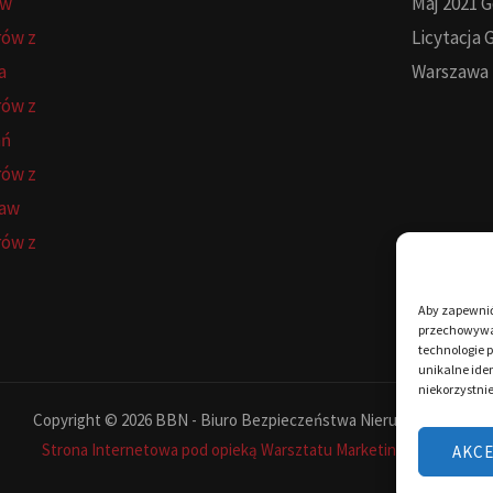
ów
Maj 2021 
rów z
Licytacja 
a
Warszawa
rów z
ań
rów z
ław
rów z
Aby zapewnić 
przechowywan
technologie 
unikalne iden
niekorzystnie
Copyright © 2026 BBN - Biuro Bezpieczeństwa Nieruchomości
Strona Internetowa pod opieką Warsztatu Marketingowego
AKC