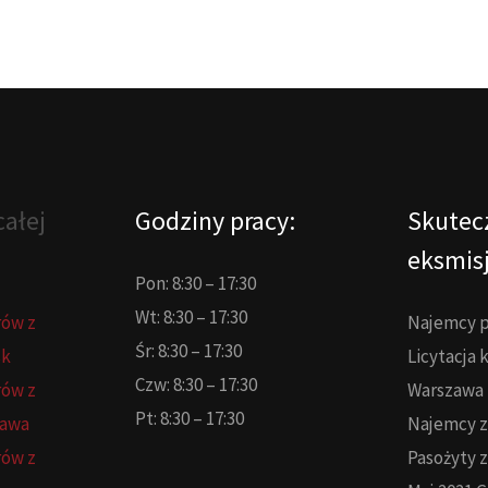
ałej
Godziny pracy:
Skutec
eksmisj
Pon: 8:30 – 17:30
Wt: 8:30 – 17:30
rów z
Najemcy p
Śr: 8:30 – 17:30
sk
Licytacja
Czw: 8:30 – 17:30
rów z
Warszawa
Pt: 8:30 – 17:30
zawa
Najemcy z
rów z
Pasożyty 