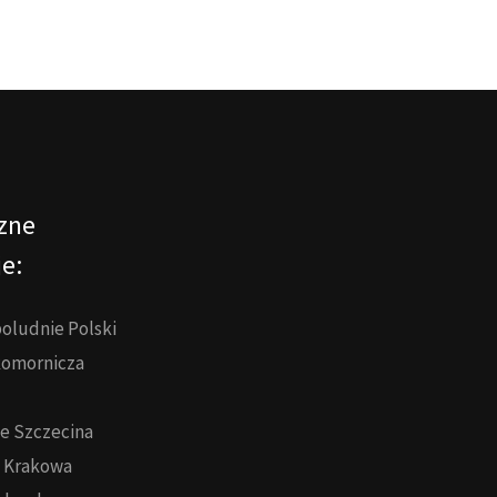
zne
e:
oludnie Polski
 komornicza
e Szczecina
z Krakowa