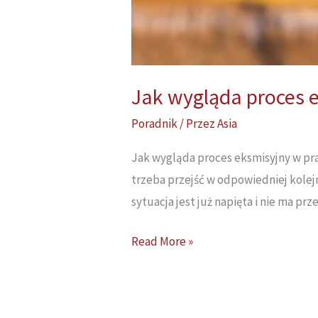
Jak wygląda proces 
Poradnik
/ Przez
Asia
Jak wygląda proces eksmisyjny w pr
trzeba przejść w odpowiedniej kolejn
sytuacja jest już napięta i nie ma pr
Jak
Read More »
wygląda
proces
eksmisyjny