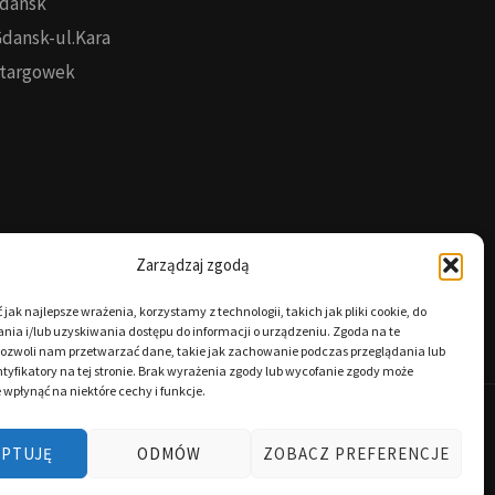
Gdansk
Gdansk-ul.Kara
 targowek
Zarządzaj zgodą
jak najlepsze wrażenia, korzystamy z technologii, takich jak pliki cookie, do
ia i/lub uzyskiwania dostępu do informacji o urządzeniu. Zgoda na te
pozwoli nam przetwarzać dane, takie jak zachowanie podczas przeglądania lub
tyfikatory na tej stronie. Brak wyrażenia zgody lub wycofanie zgody może
 wpłynąć na niektóre cechy i funkcje.
EPTUJĘ
ODMÓW
ZOBACZ PREFERENCJE