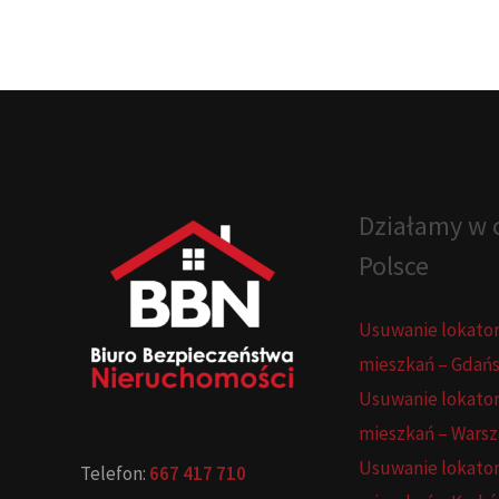
w
praktyce
Działamy w c
Polsce
Usuwanie lokato
mieszkań – Gdań
Usuwanie lokato
mieszkań – Wars
Usuwanie lokato
Telefon:
667 417 710