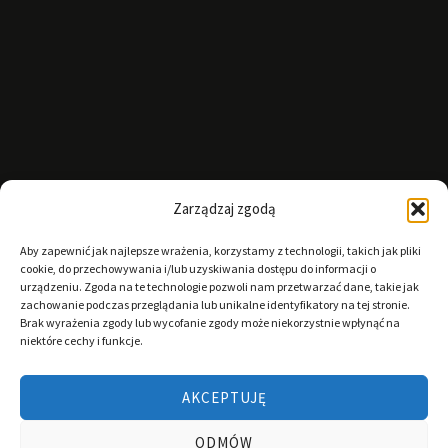
Zarządzaj zgodą
Aby zapewnić jak najlepsze wrażenia, korzystamy z technologii, takich jak pliki
cookie, do przechowywania i/lub uzyskiwania dostępu do informacji o
urządzeniu. Zgoda na te technologie pozwoli nam przetwarzać dane, takie jak
zachowanie podczas przeglądania lub unikalne identyfikatory na tej stronie.
Brak wyrażenia zgody lub wycofanie zgody może niekorzystnie wpłynąć na
niektóre cechy i funkcje.
AKCEPTUJĘ
ODMÓW
Copyright © 2026 BBN - Biuro Bezpieczeństwa Nieruchomości