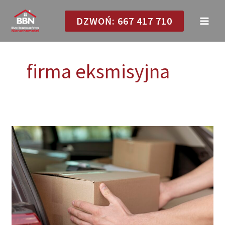
Przejdź
DZWOŃ: 667 417 710
do
treści
firma eksmisyjna